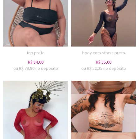
top preto
body com strass preto
R$
84,00
R$
55,00
ou R$
79,80
no depósito
ou R$
52,25
no depósito