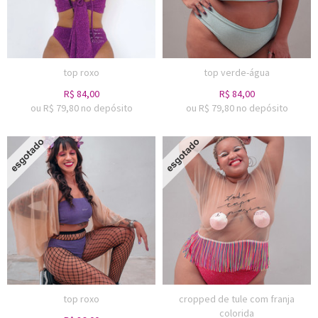
top roxo
top verde-água
R$
84,00
R$
84,00
ou R$
79,80
no depósito
ou R$
79,80
no depósito
top roxo
cropped de tule com franja
colorida