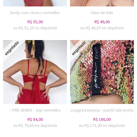
body com strass vermelho
faixa de tule
R$
55,00
R$
49,00
ou R$
52,25
no depósito
ou R$
46,55
no depósito
:: PRÉ-VENDA :: top vermelho
cropped poesia :: paetê tule preto
R$
84,00
R$
180,00
ou R$
79,80
no depósito
ou R$
171,00
no depósito