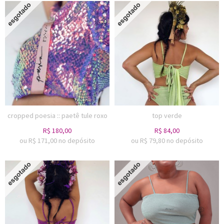
cropped poesia :: paetê tule roxo
top verde
R$
180,00
R$
84,00
ou R$
171,00
no depósito
ou R$
79,80
no depósito