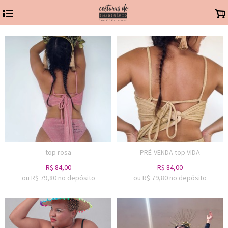
4
.
top rosa
PRÉ-VENDA top VIDA
R$
84,00
R$
84,00
ou R$
79,80
no depósito
ou R$
79,80
no depósito