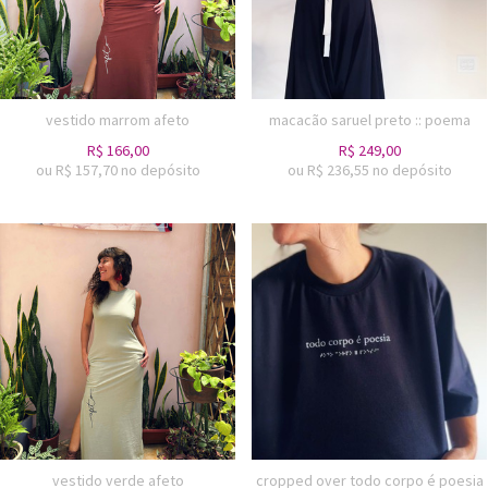
vestido marrom afeto
macacão saruel preto :: poema
R$
166,00
R$
249,00
ou R$
157,70
no depósito
ou R$
236,55
no depósito
vestido verde afeto
cropped over todo corpo é poesia