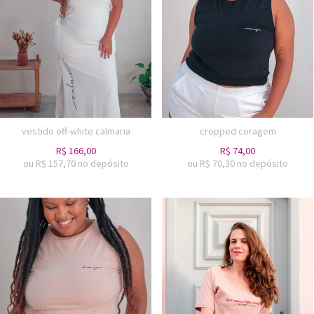
vestido off-white calmaria
cropped coragem
R$
166,00
R$
74,00
ou R$
157,70
no depósito
ou R$
70,30
no depósito