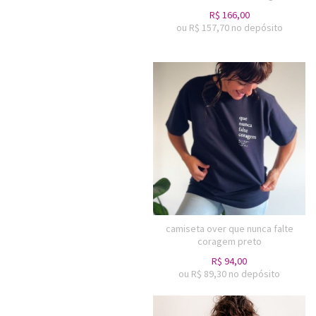
R$
166,00
ou R$
157,70
no depósito
camiseta over que nunca falte
coragem preto
R$
94,00
ou R$
89,30
no depósito