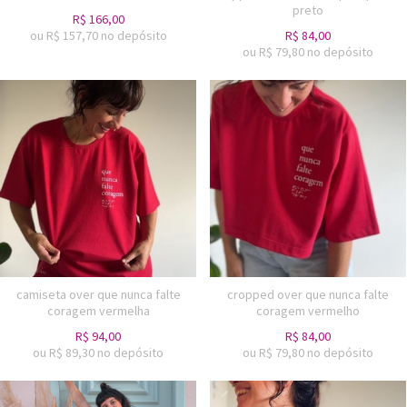
preto
R$
166,00
ou R$
157,70
no depósito
R$
84,00
ou R$
79,80
no depósito
camiseta over que nunca falte
cropped over que nunca falte
coragem vermelha
coragem vermelho
R$
94,00
R$
84,00
ou R$
89,30
no depósito
ou R$
79,80
no depósito