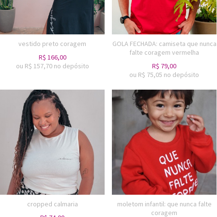
vestido preto coragem
GOLA FECHADA: camiseta que nunca
falte coragem vermelha
R$
166,00
ou R$
157,70
no depósito
R$
79,00
ou R$
75,05
no depósito
cropped calmaria
moletom infantil: que nunca falte
coragem