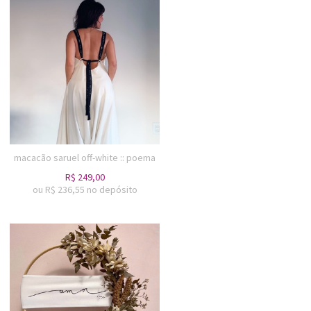
macacão saruel off-white :: poema
R$
249,00
ou R$
236,55
no depósito