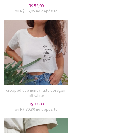
R$
59,00
ou R$
56,05
no depósito
cropped que nunca falte coragem
off-white
R$
74,00
ou R$
70,30
no depósito