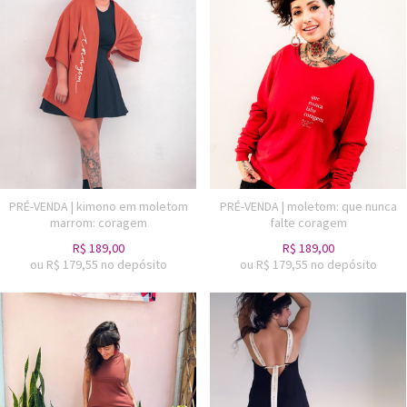
PRÉ-VENDA | kimono em moletom
PRÉ-VENDA | moletom: que nunca
marrom: coragem
falte coragem
R$
189,00
R$
189,00
ou R$
179,55
no depósito
ou R$
179,55
no depósito