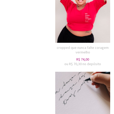
cropped que nunca falte coragem
vermelho
R$
74,00
ou R$
70,30
no depósito