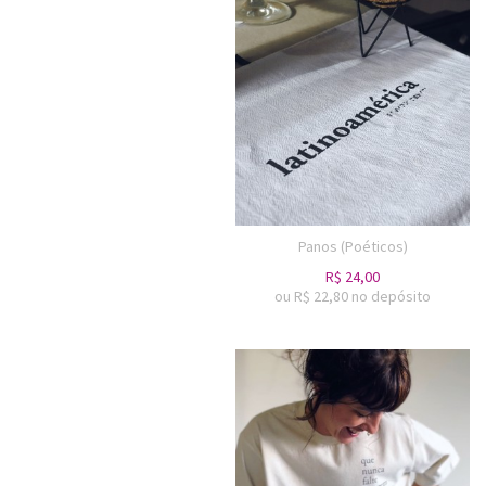
Panos (Poéticos)
R$
24,00
ou R$
22,80
no depósito