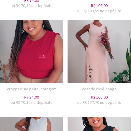
R$
74,00
ou R$
70,30
no depósito
R$
109,00
ou R$
103,55
no depósito
cropped: no peito, coragem
vestido rosê dengo
R$
74,00
R$
166,00
ou R$
70,30
no depósito
ou R$
157,70
no depósito