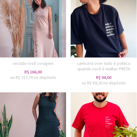
vestido rosê coragem
camiseta over tudo é político
quando você é mulher PRETA
R$
166,00
ou R$
157,70
no depósito
R$
94,00
ou R$
89,30
no depósito