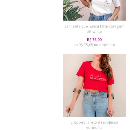
camiseta que nunca falte coragem
off-white
R$
79,00
ou R$
75,05
no depósito
cropped: afeto é revolução
vermelha