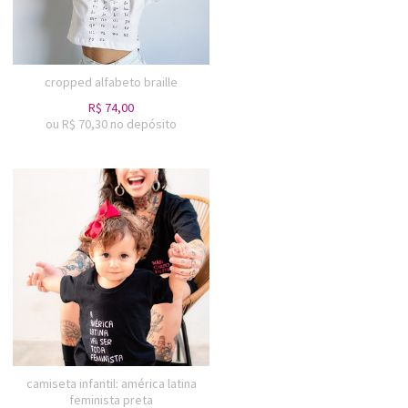
cropped alfabeto braille
R$
74,00
ou R$
70,30
no depósito
camiseta infantil: américa latina
feminista preta