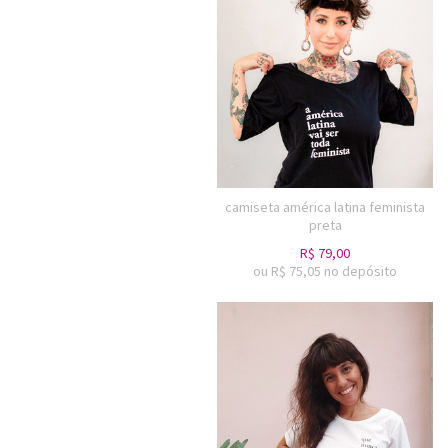
camiseta américa latina feminista
preta
R$
79,00
ou R$
75,05
no depósito