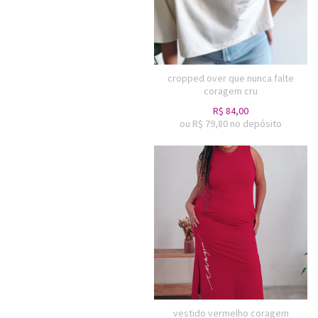
cropped over que nunca falte
coragem cru
R$
84,00
ou R$
79,80
no depósito
vestido vermelho coragem