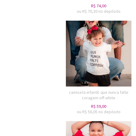
R$
74,00
ou R$
70,30
no depósito
camiseta infantil: que nunca falte
coragem off-white
R$
59,00
ou R$
56,05
no depósito