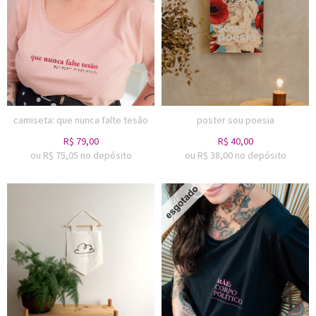
camiseta: que nunca falte tesão
poster sou poesia
R$
79,00
R$
40,00
ou R$
75,05
no depósito
ou R$
38,00
no depósito