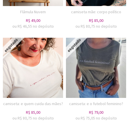
Flâmula Nuvem
camiseta mãe: corpo político
R$
49,00
R$
85,00
ou R$
46,55
no depósito
ou R$
80,75
no depósito
camiseta: e quem cuida das mães?
camiseta: e o futebol feminino?
R$
85,00
R$
79,00
ou R$
80,75
no depósito
ou R$
75,05
no depósito