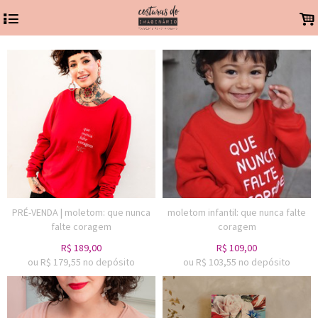
4
.
PRÉ-VENDA | moletom: que nunca
moletom infantil: que nunca falte
falte coragem
coragem
R$
189,00
R$
109,00
ou R$
179,55
no depósito
ou R$
103,55
no depósito