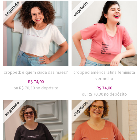
cropped: e quem cuida das mães?
cropped américa latina feminista
vermelho
R$
74,00
ou R$
70,30
no depósito
R$
74,00
ou R$
70,30
no depósito