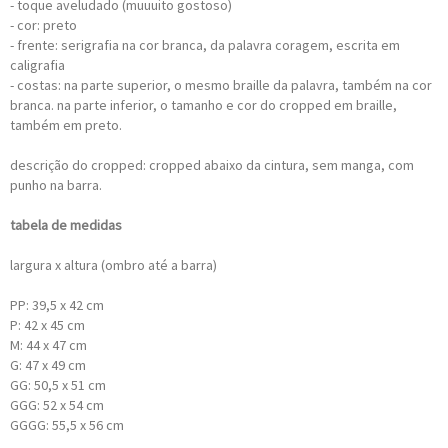
- toque aveludado (muuuito gostoso)
- cor: preto
- frente: serigrafia na cor branca, da palavra coragem, escrita em
caligrafia
- costas: na parte superior, o mesmo braille da palavra, também na cor
branca. na parte inferior, o tamanho e cor do cropped em braille,
também em preto.
descrição do cropped: cropped abaixo da cintura, sem manga, com
punho na barra.
tabela de medidas
largura x altura (ombro até a barra)
PP: 39,5 x 42 cm
P: 42 x 45 cm
M: 44 x 47 cm
G: 47 x 49 cm
GG: 50,5 x 51 cm
GGG: 52 x 54 cm
GGGG: 55,5 x 56 cm