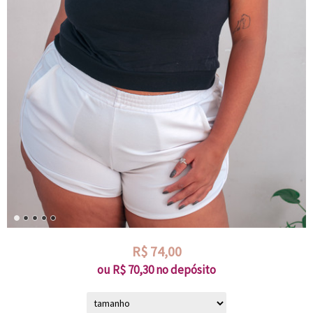
R$
74,00
ou R$
70,30
no depósito