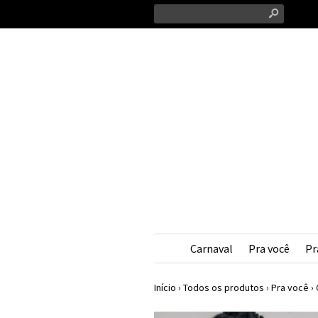
s
Carnaval
Pra você
Pr
Início
›
Todos os produtos
›
Pra você
›