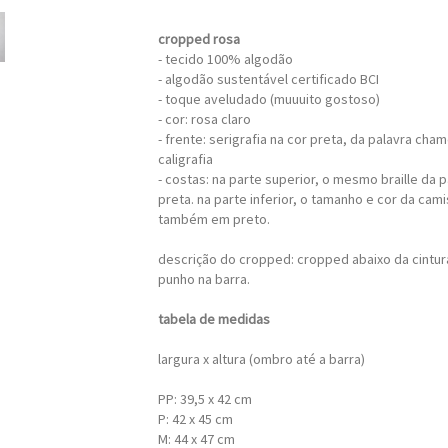
cropped rosa
- tecido 100% algodão
- algodão sustentável certificado BCI
- toque aveludado (muuuito gostoso)
- cor: rosa claro
- frente: serigrafia na cor preta, da palavra cha
caligrafia
- costas: na parte superior, o mesmo braille da 
preta. na parte inferior, o tamanho e cor da cami
também em preto.
descrição do cropped: cropped abaixo da cintu
punho na barra.
tabela de medidas
largura x altura (ombro até a barra)
PP: 39,5 x 42 cm
P: 42 x 45 cm
M: 44 x 47 cm