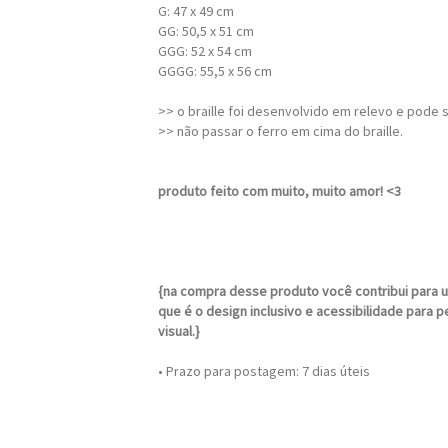
G: 47 x 49 cm
GG: 50,5 x 51 cm
GGG: 52 x 54 cm
GGGG: 55,5 x 56 cm
>> o braille foi desenvolvido em relevo e pode s
>> não passar o ferro em cima do braille.
produto feito com muito, muito amor! <3
{na compra desse produto você contribui para 
que é o design inclusivo e acessibilidade para 
visual.}
• Prazo para postagem:
7 dias úteis