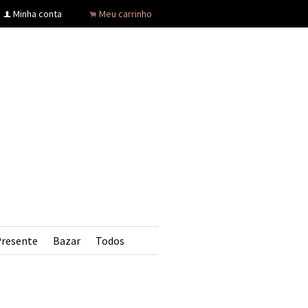
Minha conta
Meu carrinho
f
.
Presente
Bazar
Todos