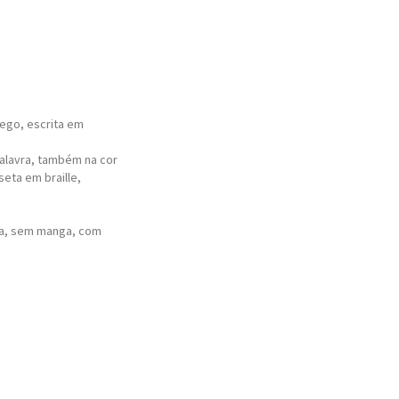
mego, escrita em
palavra, também na cor
seta em braille,
ra, sem manga, com