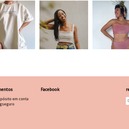
entos
Facebook
r
epósito em conta
gseguro